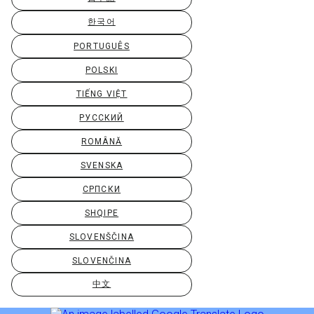
한국어
PORTUGUÊS
POLSKI
TIẾNG VIỆT
РУССКИЙ
ROMÂNĂ
SVENSKA
СРПСКИ
SHQIPE
SLOVENŠČINA
SLOVENČINA
中文