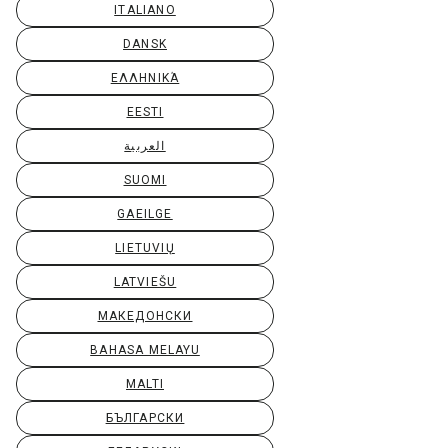
ITALIANO
DANSK
ΕΛΛΗΝΙΚΆ
EESTI
العربية
SUOMI
GAEILGE
LIETUVIŲ
LATVIEŠU
МАКЕДОНСКИ
BAHASA MELAYU
MALTI
БЪЛГАРСКИ