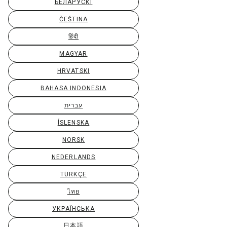
БЕЛАРУСКІ
ČEŠTINA
हिंदी
MAGYAR
HRVATSKI
BAHASA INDONESIA
עברית
ÍSLENSKA
NORSK
NEDERLANDS
TÜRKÇE
ไทย
УКРАЇНСЬКА
日本語