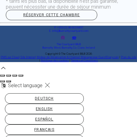
* tarifs les plus bas, la disponibilité n'est pas garantie,
peuvent nécessiter une durée de séjour minimum
RÉSERVER CETTE CHAMBRE
P: +353 (0) 86 603 8497
E: info@bunrattycourtyard.com
The Courtyard B&B
Bunratty West, Bunratty, Co. Clare, Ireland
Copyright ©
The Courtyard B&B 2026
PMS sur Cloud, Site Internet, Moteur de Réservation & Channel Manager par GuestDiary.com
|
Plan du site
|
Politique des cookies
|
Termes et Conditions
Select language
DEUTSCH
ENGLISH
ESPAÑOL
FRANÇAIS